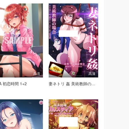
高清
高清
A 初恋時間 1+2
妻ネトリ 姦 美術教師の場合