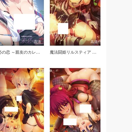
高清
高清
未必の恋 ～親友のカレシ～
魔法闘姫リルスティア 第一話