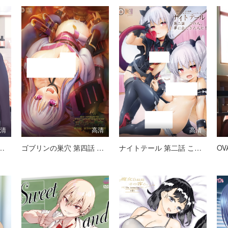
高清
高清
高清
～滑り堕ちる姉の淫汁～
ゴブリンの巣穴 第四話 女サムライ サユキ
ナイトテール 第二話 この人、夢に出てきた人だ！
OV