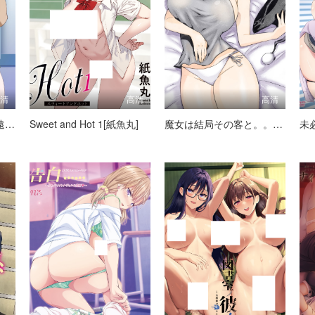
高清
高清
高清
子作り妊活部！ 第1話 遠野羽海編
Sweet and Hot 1[紙魚丸]
魔女は結局その客と。。。 THE ANIMATION 第2巻