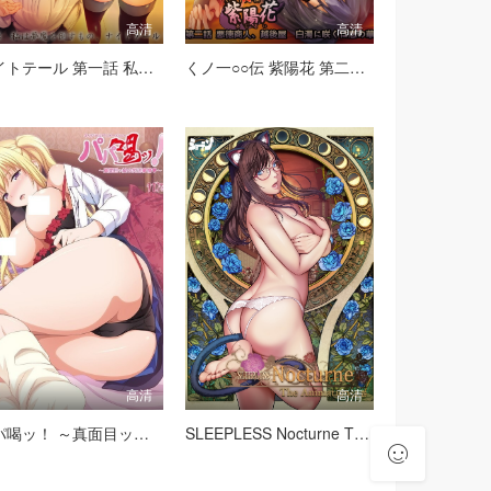
高清
高清
ナイトテール 第一話 私は夢魔を倒すもの、ナイトテール！
くノ一○○伝 紫陽花 第二話 悪徳商人、越後屋 白濁に咲くは悪の華
高清
高清
パパ喝ッ！ ～真面目ッ娘の尻活事情～
SLEEPLESS Nocturne The Animation 上巻