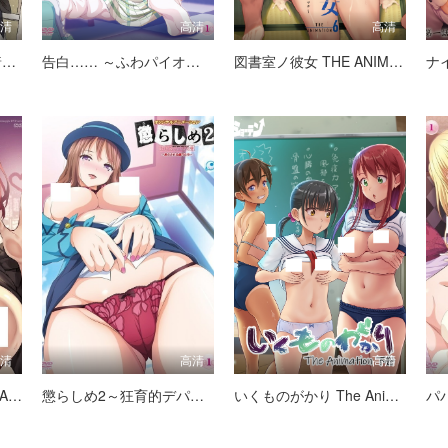
高清
高清
高清
J系 いきなり同居？密着！？初エッチ！！？ 第2話
告白…… ～ふわパイオトナギャルの覚悟～
図書室ノ彼女 THE ANIMATION 第6巻 ～女教師ガ堕チルマデ（後編）～
高清
高清
高清
この恋に気づいて THE ANIMATION
懲らしめ2～狂育的デパガ指導～ ～焦らされる雌穴たち～
いくものがかり The Animation 下巻