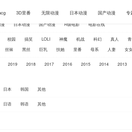
cg
3D里番
无限动漫
日本动漫
国产动漫
专
动漫
日本动漫
国产动漫
R级电影
电影在线
校园
搞笑
LOLI
神魔
机战
科幻
真人
青
丝袜
黑丝
巨乳
扶她
里番
母系
人妻
女
2019
2018
2017
2016
2015
2014
2013
日本
韩国
其他
日语
韩语
其他