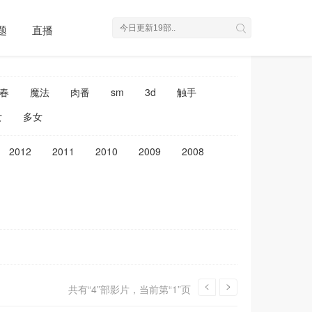
重置条件
题
直播
春
魔法
肉番
sm
3d
触手
女
多女
2012
2011
2010
2009
2008
共有“4”部影片，当前第“1”页