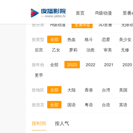
里番acg
首页
R级动漫
里番a
按分类
R级动漫
里番acg
3D里番
无限
按类型
全部
热血
格斗
恋爱
美少女
后宫
乙女
萝莉
治愈
审美
无修
按年份
全部
2023
2022
2021
2020
更早
按地区
全部
大陆
香港
台湾
美国
按语言
全部
国语
粤语
台语
英语
按时间
按人气