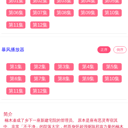
第01集
第02集
第03集
第04集
第05集
第06集
第07集
第08集
第09集
第10集
第11集
第12集
暴风播放器
正序
倒序
第1集
第2集
第3集
第4集
第5集
第6集
第7集
第8集
第9集
第10集
第11集
第12集
简介
楠木凑成了乡下一座新建宅院的管理员。 原本是座有恶灵寄宿其
中、非常「不干净」的院落大宅，然而身怀超强驱除邪祟力量的楠木