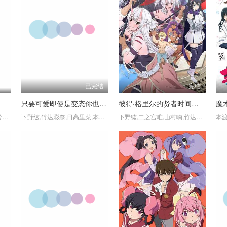
已完结
完结
只要可爱即使是变态你也会喜欢我吧？
彼得·格里尔的贤者时间第二季
魔
本渡枫,岛崎信长,和泉风花,铃木实里,橘杏咲,白石晴香,上村祐翔,长谷川玲奈,石毛翔弥,菲鲁兹·蓝,大野智敬,渡谷美帆,浦和希,
下野纮,竹达彩奈,日高里菜,本渡枫,野水伊织,大桥彩香,春野杏,河本启佑,野水伊织,三森铃子
下野纮,二之宫唯,山村响,竹达彩奈,上原明里,千本木彩花,浅水健太朗,菅生隆之,太田彩华,三宅健太