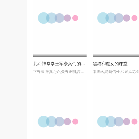
北斗神拳拳王军杂兵们的挽歌
黑猫和魔女的课堂
下野纮,拜真之介,矢野正明,高桥伸也