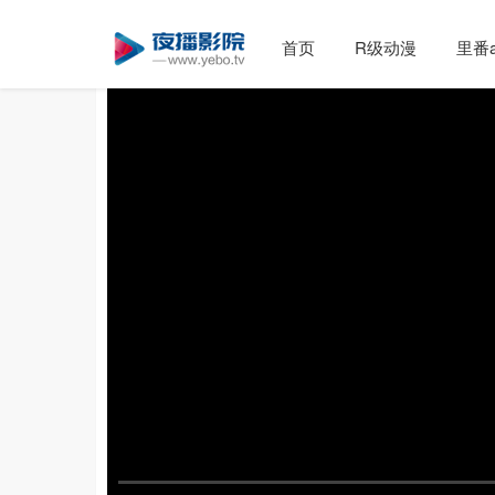
首页
R级动漫
里番a