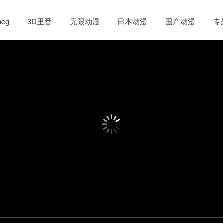
cg
3D里番
无限动漫
日本动漫
国产动漫
专