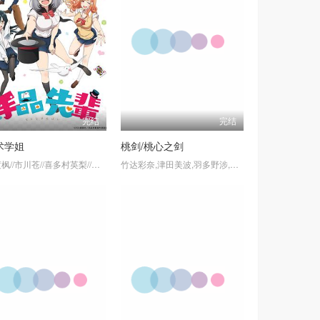
完结
完结
术学姐
桃剑/桃心之剑
本渡枫//市川苍//喜多村英梨//高桥李依
竹达彩奈,津田美波,羽多野涉,森久保祥太郎